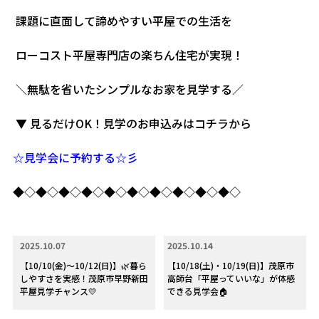
課題に直面して諦めやすい平屋での生活を
ローコスト平屋専門店の楽ちん住宅が実現！
＼無駄を省いたシンプルなお家を見学する／
▼ 見るだけOK！見学のお申込みはコチラから
☆見学会に予約する☆彡
◆◇◆◇◆◇◆◇◆◇◆◇◆◇◆◇◆◇◆◇
2025.10.07
2025.10.14
【10/10(金)～10/12(日)】🌿暮ら
【10/18(土)・10/19(日)】茂原市
しやすさを実感！茂原市早野新田
高師台「平屋っていいな」が体感
平屋見学チャンス💛
できる見学会🏠