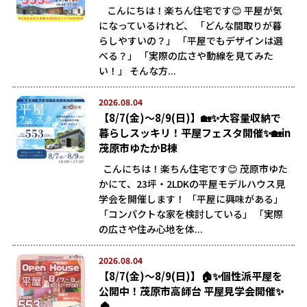
こんにちは！楽ちん住宅です😊 平屋が気
になっているけれど、 「どんな間取りが暮
らしやすいの？」 「平屋でもデザインは選
べる？」 「実際の広さや動線を見てみた
い！」 そんな方...
2026.08.04
【8/7(金)～8/9(日)】🏡✨大容量収納で
暮らしスッキリ！平屋フェスタ開催✨🏡in
茂原市ゆたかB棟
こんにちは！楽ちん住宅です😊 茂原市ゆた
かにて、23坪・2LDKの平屋モデルハウス見
学会を開催します！ 「平屋に興味がある」
「コンパクトな家を検討している」 「実際
の広さや住み心地を体...
2026.08.04
【8/7(金)～8/9(日)】🏠✨個性派平屋を
公開中！茂原市高師台 平屋見学会開催✨
🏠