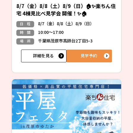
8/7（金）8/8（土）8/9（日）🏠✨楽ちん住
宅 4棟見比べ見学会 開催！✨🏠
8/7（金）8/8（土）8/9（日）
日 程
10:00～17:00
時 間
千葉県茂原市高師台2丁目5-3
場 所
詳細を見る
見学予約