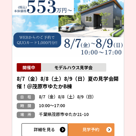
モデルハウス見学会
8/7（金）8/8（土）8/9（日）夏の見学会開
催！＠茂原市ゆたかB棟
8/7（金）8/8（土）8/9（日）
日 程
10:00～17:00
時 間
千葉県茂原市ゆたか21-10
場 所
詳細を見る
見学予約