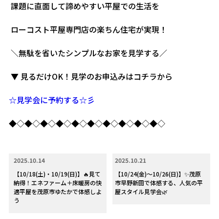
課題に直面して諦めやすい平屋での生活を
ローコスト平屋専門店の楽ちん住宅が実現！
＼無駄を省いたシンプルなお家を見学する／
▼ 見るだけOK！見学のお申込みはコチラから
☆見学会に予約する☆彡
◆◇◆◇◆◇◆◇◆◇◆◇◆◇◆◇◆◇◆◇
2025.10.14
2025.10.21
【10/18(土)・10/19(日)】🔥見て
【10/24(金)～10/26(日)】✨茂原
納得！エネファーム＋床暖房の快
市早野新田で体感する、人気の平
適平屋を茂原市ゆたかで体感しよ
屋スタイル見学会🌿
う