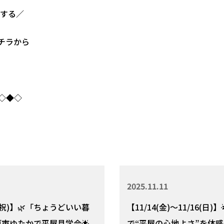
する／
チラから
◇◆◇
2025.11.11
月・祝)】🌿「ちょうどいい暮
【11/14(金)～11/16(日
原市ゆたかで平屋見学会🌟
で“平屋の心地よさ”を体感