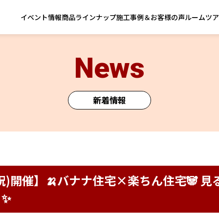
イベント情報
商品ラインナップ
施工事例＆お客様の声
ルームツア
News
新着情報
(月・祝)開催】🍌バナナ住宅×楽ちん住宅🐼
✨