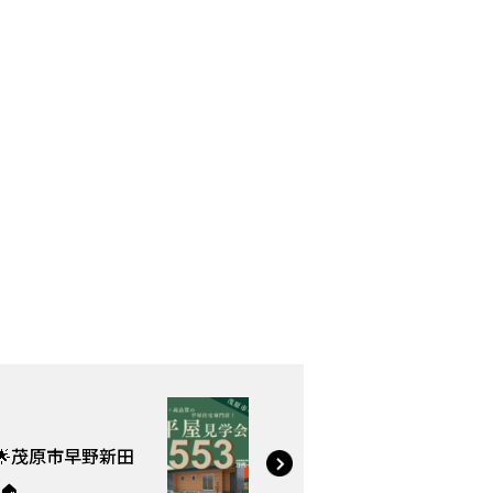
)】🌟茂原市早野新田
🏠