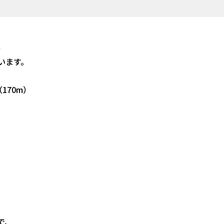
、
います。
170m）
で、