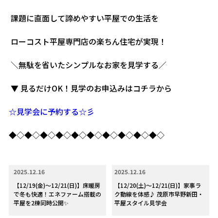
課題に直面して諦めやすい平屋での生活を
ローコスト平屋専門店の楽ちん住宅が実現！
＼無駄を省いたシンプルなお家を見学する／
▼ 見るだけOK！見学のお申込みはコチラから
☆見学会に予約する☆彡
◆◇◆◇◆◇◆◇◆◇◆◇◆◇◆◇◆◇◆◇
2025.12.16
2025.12.16
【12/19(金)～12/21(日)】床暖房
【12/20(土)～12/21(日)】家事ラ
で冬も快適！エネファーム搭載の
ク動線を体感♪ 茂原市早野新田・
平屋を2棟同時公開✨
平屋スタイル見学会