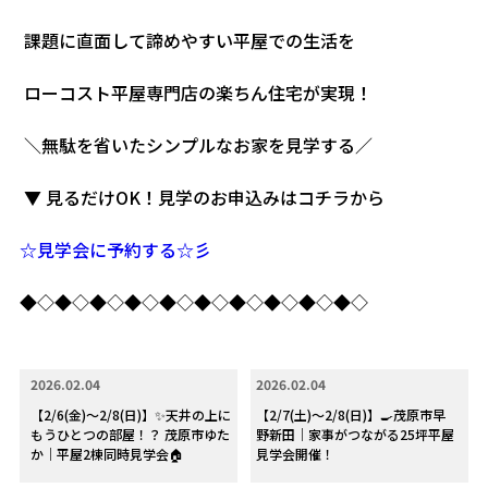
課題に直面して諦めやすい平屋での生活を
ローコスト平屋専門店の楽ちん住宅が実現！
＼無駄を省いたシンプルなお家を見学する／
▼ 見るだけOK！見学のお申込みはコチラから
☆見学会に予約する☆彡
◆◇◆◇◆◇◆◇◆◇◆◇◆◇◆◇◆◇◆◇
2026.02.04
2026.02.04
【2/6(金)～2/8(日)】✨天井の上に
【2/7(土)～2/8(日)】🍳茂原市早
もうひとつの部屋！？ 茂原市ゆた
野新田｜家事がつながる25坪平屋
か｜平屋2棟同時見学会🏠
見学会開催！