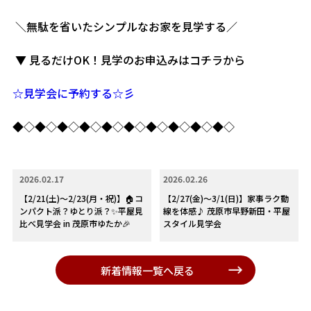
＼無駄を省いたシンプルなお家を見学する／
▼ 見るだけOK！見学のお申込みはコチラから
☆見学会に予約する☆彡
◆◇◆◇◆◇◆◇◆◇◆◇◆◇◆◇◆◇◆◇
2026.02.17
2026.02.26
【2/21(土)～2/23(月・祝)】🏠コ
【2/27(金)～3/1(日)】家事ラク動
ンパクト派？ゆとり派？✨平屋見
線を体感♪ 茂原市早野新田・平屋
比べ見学会 in 茂原市ゆたか🎉
スタイル見学会
新着情報一覧へ戻る