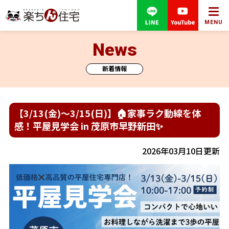
MENU
News
新着情報
【3/13(金)～3/15(日)】🏠家事ラク動線を体
感！平屋見学会 in 茂原市早野新田✨
2026年03月10日更新