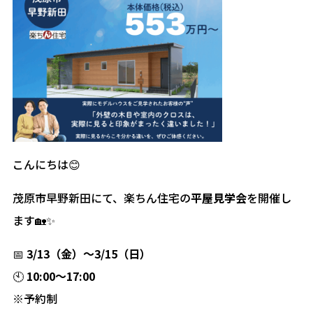
こんにちは😊
茂原市早野新田にて、楽ちん住宅の
平屋見学会
を開催し
ます🏡✨
📅
3/13（金）～3/15（日）
🕙
10:00～17:00
※予約制