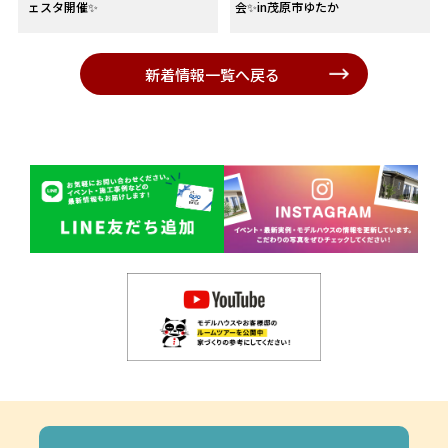
ェスタ開催✨
会✨in茂原市ゆたか
新着情報一覧へ戻る