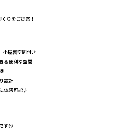
家づくりをご提案！
?」小屋裏空間付き
できる便利な空間
線
り設計
ルに体感可能♪
す😊