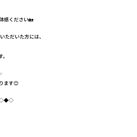
体感ください🏡
場いただいた方には、
す。
✨
ます😊
◇◆◇