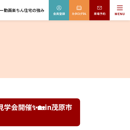
ー動画
楽ちん住宅の強み
MENU
成見学会開催✨🏡in茂原市