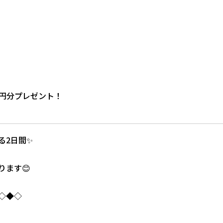
00円分プレゼント！
る2日間✨
ます😊
◇◆◇