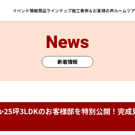
イベント情報
商品ラインナップ
施工事例＆お客様の声
ルームツア
News
新着情報
)】🏡✨25坪3LDKのお客様邸を特別公開！完