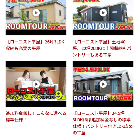
【ローコスト平屋】26坪3LDK
【ローコスト平屋】土地40
収納も充実の平屋
坪、22坪2LDKに土間収納もパ
ントリーもある平家
追加料金無し！こんなに選べる
【ローコスト平屋】24.5坪
標準仕様！
3LDKほぼ追加料金なしの標準
仕様！パントリー付きLDK広め
の平屋