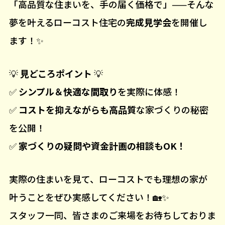
「高品質な住まいを、手の届く価格で」——そんな
夢を叶えるローコスト住宅の
完成見学会
を開催し
ます！✨
💡
見どころポイント
💡
✅
シンプル＆快適な間取り
を実際に体感！
✅
コストを抑えながらも高品質
な家づくりの秘密
を公開！
✅
家づくりの疑問や資金計画の相談もOK！
実際の住まいを見て、ローコストでも理想の家が
叶うことをぜひ実感してください！🏡✨
スタッフ一同、皆さまのご来場をお待ちしておりま