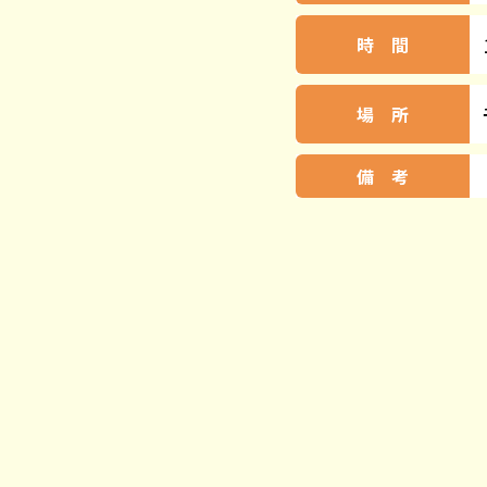
時 間
場 所
備 考