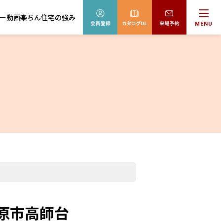
ー動画
楽ちん住宅の強み
MENU
茂原市高師台