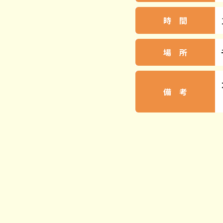
時 間
場 所
備 考