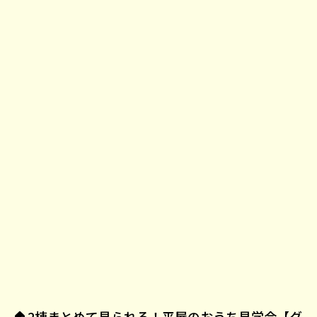
🏠2棟まとめて見られる！平屋のおうち見学会【グ