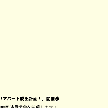
「アパート脱出計画！」開催🏠
4棟同時見学会
を開催します！