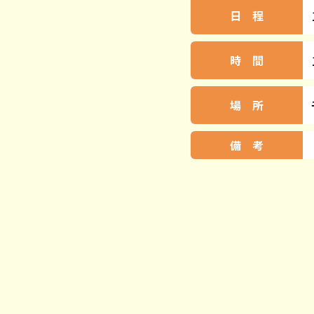
日 程
時 間
場 所
備 考