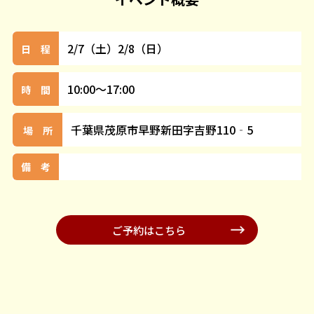
2/7（土）2/8（日）
日 程
10:00～17:00
時 間
千葉県茂原市早野新田字吉野110‐5
場 所
備 考
ご予約はこちら