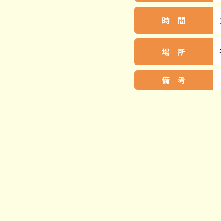
時 間
場 所
備 考