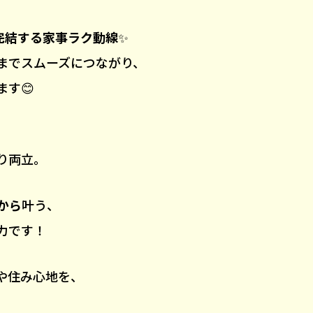
完結する家事ラク動線
✨
までスムーズにつながり、
す😊
り両立。
から
叶う、
力です！
や住み心地を、