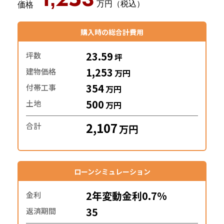
購入時の総合計費用
23.59
坪数
坪
1,253
建物価格
万円
354
付帯工事
万円
500
土地
万円
2,107
合計
万円
ローンシミュレーション
2年変動金利0.7%
金利
35
返済期間